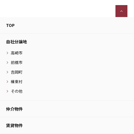
TOP
自社分譲地
高崎市
前橋市
吉岡町
榛東村
その他
仲介物件
賃貸物件