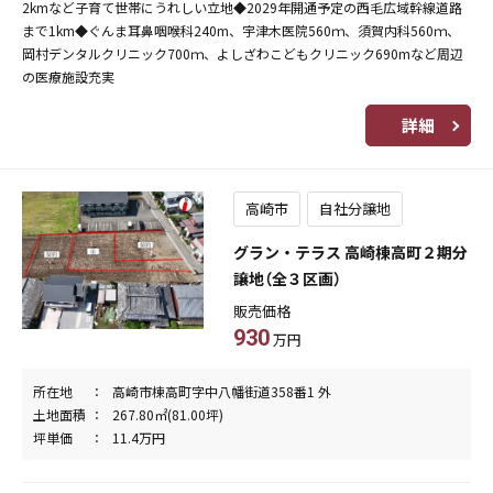
2kmなど子育て世帯にうれしい立地◆2029年開通予定の西毛広域幹線道路
まで1km◆ぐんま耳鼻咽喉科240m、宇津木医院560ｍ、須賀内科560ｍ、
岡村デンタルクリニック700ｍ、よしざわこどもクリニック690mなど周辺
の医療施設充実
詳細
高崎市
自社分譲地
グラン・テラス 高崎棟高町２期分
譲地（全３区画）
販売価格
930
万円
所在地
高崎市棟高町字中八幡街道358番1 外
土地面積
267.80㎡(81.00坪)
坪単価
11.4万円