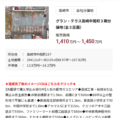
高崎市
自社分譲地
グラン・テラス高崎中尾町３期分
譲地（全３区画）
販売価格
1,410
1,450
万円 ～
万円
所在地
高崎市中尾町107
土地面積
294.12㎡～363.05㎡(88.97坪～107.82坪)
坪単価
12.8万円～16.2万円
★造成完了後のイメージCGはこちらをクリック★
【先着順で購入申込み受付中】人気の都市ガスエリア◆造成工事・給排水引込
費込み売主直売◆JR新前橋駅まで1.9km、前橋ICまで600m◆88坪以上の整
形地で平屋にも最適！◆新高尾北部保育所まで1.2km、新高尾小学校まで90
0m、中尾中学校まで1.8km◆アカマルSCまで315m、クスリのアオキ江田
店まで930m、ファミリーマート前橋江田店まで880m◆中央群馬神経外科
病院まで300m、たかまえ病院まで550m◆トイざらス・ベビーザらス前橋