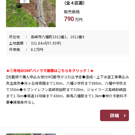
（全４区画）
販売価格
790
万円
所在地
高崎市八幡町1012番1、1012番9
土地面積
321.84㎡(97.35坪)
坪単価
8.1万円
★①号地の360°パノラマ画像はこちらをクリック！★
【先着順で購入申込み受付中】都市ガス引込予定◆造成・上下水道工事費込み
売主直売◆光ヶ丘保育園まで130m、八幡小学校まで880m、八幡中学校ま
で350m◆セブンイレブン高崎若田町まで530m、ジョイフーズ高崎剣崎店
まで1.7km◆県道10号線まで430m、群馬八幡駅まで1.3km◆仲介手数料不
要◆建築条件なし
詳細