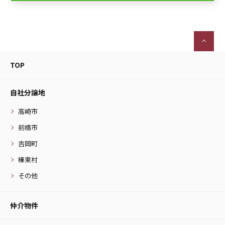
TOP
自社分譲地
高崎市
前橋市
吉岡町
榛東村
その他
仲介物件