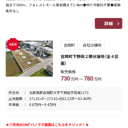
店まで300m、フォレストモール新前橋まで1.4km◆仲介手数料不要◆建築
条件なし
詳細
吉岡町
自社分譲地
吉岡町下野田２期分譲地（全４区
画）
販売価格
730
780
万円 ～
万円
所在地
北群馬郡吉岡町大字下野田字見城1273
土地面積
271.81㎡～273.62㎡(82.22坪～83.46坪)
坪単価
8.8万円～9.4万円
★①号地の360°パノラマ画像はこちらをクリック！★