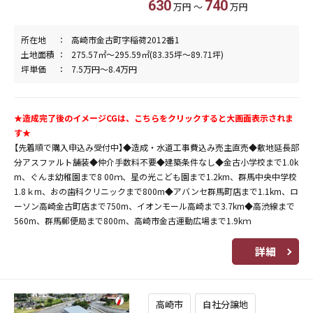
630
740
万円 ～
万円
所在地
高崎市金古町字稲荷2012番1
土地面積
275.57㎡～295.59㎡(83.35坪～89.71坪)
坪単価
7.5万円～8.4万円
★造成完了後のイメージCGは、こちらをクリックすると大画面表示されま
す★
【先着順で購入申込み受付中】◆造成・水道工事費込み売主直売◆敷地延長部
分アスファルト舗装◆仲介手数料不要◆建築条件なし◆金古小学校まで1.0k
m、ぐんま幼稚園まで8 00ｍ、星の光こども園まで1.2km、群馬中央中学校
1.8ｋm、おの歯科クリニックまで800m◆アバンセ群馬町店まで1.1km、ロ
ーソン高崎金古町店まで750m、イオンモール高崎まで3.7km◆高渋線まで
560m、群馬郵便局まで800m、高崎市金古運動広場まで1.9kｍ
詳細
高崎市
自社分譲地