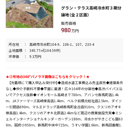
グラン・テラス高崎冷水町３期分
譲地（全２区画）
販売価格
980
万円
所在地
高崎市冷水町104-9、106-1、107、233-4
土地面積
345.77㎡(104.59坪)
坪単価
9.3万円
★➁号地の360°パノラマ画像はこちらをクリック！★
【先着順にて購入申込み受付中】◆造成水道工事費込み売主直売◆建築条件
なし◆仲介手数料不要◆平屋に最適！広々104坪の分譲地◆高渋バイパス沿
いでアクセス抜群◆イオンモール高崎まで780ｍ、アバンセ群馬町店1.4k
m、JAファーマーズ高崎棟高店1.4km、ベルク前橋元総社店2.5km、ダイソ
ー引間店690m、マルエドラッグ高崎群馬町金古店910ｍ、クスリのアオキ
棟高店1.4km、クスリのアオキ北原店2.4kmなど周辺の商業施設充実◆ミシ
ェルインターナショナルキンダ－ガーデン180m、冷水かがやきこども園63
0m、国府小950ｍ、群馬町中央中725m、うすい学園1.6km、群馬図書館1.