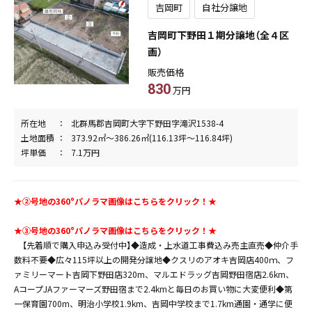
吉岡町
自社分譲地
吉岡町下野田１期分譲地（全４区
画）
販売価格
830
万円
所在地
北群馬郡吉岡町大字下野田字滝沢1538-4
土地面積
373.92㎡～386.26㎡(116.13坪～116.84坪)
坪単価
7.1万円
★➁号地の360°パノラマ画像はこちらをクリック！★
★➂号地の360°パノラマ画像はこちらをクリック！★
【先着順で購入申込み受付中】◆造成・上水道工事費込み売主直売◆仲介手
数料不要◆広々115坪以上の開発分譲地◆クスリのアオキ吉岡店400ｍ、フ
ァミリーマート吉岡下野田店320m、マルエドラッグ吉岡野田宿店2.6km、
AコープJAファーマーズ野田宿まで2.4kmと毎日のお買い物に大変便利◆第
一保育園700m、明治小学校1.9km、吉岡中学校まで1.7km通園・通学に便