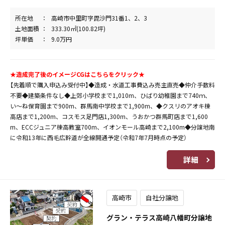
所在地
高崎市中里町字毘沙門31番1、2、3
土地面積
333.30㎡(100.82坪)
坪単価
9.0万円
★造成完了後のイメージCGはこちらをクリック★
【先着順で購入申込み受付中】◆造成・水道工事費込み売主直売◆仲介手数料
不要◆建築条件なし◆上郊小学校まで1,010m、ひばり幼稚園まで740ｍ、
い～ね保育園まで900m、群馬南中学校まで1,900m、◆クスリのアオキ棟
高店まで1,200m、コスモス足門店1,300m、うおかつ群馬町店まで1,600
m、ECCジュニア棟高教室700m、イオンモール高崎まで2,100m◆分譲地南
に令和13年に西毛広幹道が全線開通予定（令和7年7月時点の予定）
詳細
高崎市
自社分譲地
グラン・テラス高崎八幡町分譲地