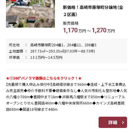
新価格！高崎市藤塚町分譲地（全
２区画）
販売価格
1,170
1,270
万円 ～
万円
所在地
高崎市藤塚町204番1、204番11、206番5
土地面積
287.73㎡～293.35㎡(87.03坪～88.73坪)
坪単価
13.1万円～14.5万円
★①360°パノラマ画像はこちらをクリック！★
【先着順で購入申込み受付中】高崎環状線まで560m◆造成・上下水工事費込
み売主直売◆仲介手数料不要◆建築条件なし◆人気の市街化＆整形地◆人気
の八幡小700m◆豊岡中まで1km◆JR群馬八幡駅まで850m◆リニューアル
オープンとりせん豊岡店460m◆八幡中央保育所660m◆カインズ高崎豊岡
店680m◆国道18号線まで440m
詳細