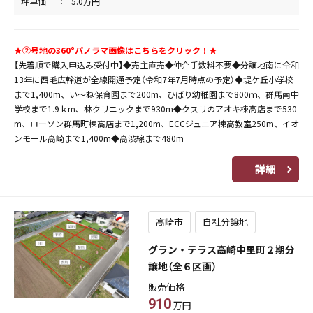
坪単価
5.0万円
★➁号地の360°パノラマ画像はこちらをクリック！★
【先着順で購入申込み受付中】◆売主直売◆仲介手数料不要◆分譲地南に令和
13年に西毛広幹道が全線開通予定（令和7年7月時点の予定）◆堤ケ丘小学校
まで1,400m、い～ね保育園まで200m、ひばり幼稚園まで800ｍ、群馬南中
学校まで1.9ｋm、林クリニックまで930m◆クスリのアオキ棟高店まで530
m、ローソン群馬町棟高店まで1,200m、ECCジュニア棟高教室250m、イオ
ンモール高崎まで1,400m◆高渋線まで480m
詳細
高崎市
自社分譲地
グラン・テラス高崎中里町２期分
譲地（全６区画）
販売価格
910
万円