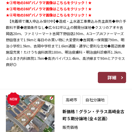
★➁号地の360°パノラマ画像はこちらをクリック！★
★➂号地の360°パノラマ画像はこちらをクリック！★
★➃号地の360°パノラマ画像はこちらをクリック！★
【先着順で購入申込み受付中】◆造成・上水道工事費込み売主直売◆仲介手
数料不要◆建築条件なし◆広々82坪以上の開発分譲地◆クスリのアオキ吉
岡店20ｍ、ファミリーマート吉岡下野田店190m、AコープJAファーマーズ
野田宿まで1.9kmと毎日のお買い物に大変便利◆吉岡第一保育園790m、明
治小学校1.9km、吉岡中学校まで1.6km通園・通学に便利な立地◆周辺医療
施設充実！たけうち歯科医院180m、明治皮膚科・明治歯科診療所1.3km、
ふるまき内科医院1.7km◆高渋バイパス1.4km、高渋線まで90mとアクセス
良好◎
詳細
高崎市
自社分譲地
新価格！グラン・テラス高崎金古
町５期分譲地（全４区画）
販売価格