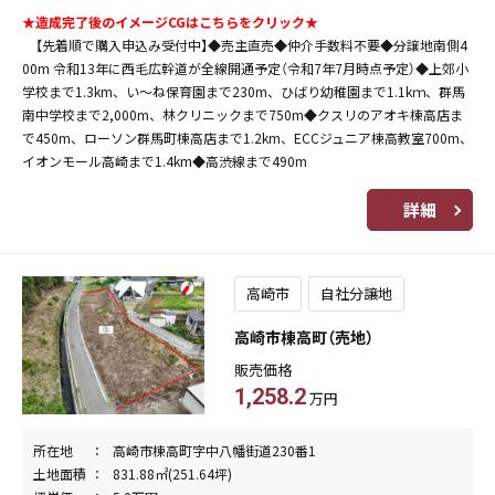
★造成完了後のイメージCGはこちらをクリック★
【先着順で購入申込み受付中】◆売主直売◆仲介手数料不要◆分譲地南側4
00m 令和13年に西毛広幹道が全線開通予定（令和7年7月時点予定）◆上郊小
学校まで1.3km、い～ね保育園まで230m、ひばり幼稚園まで1.1kｍ、群馬
南中学校まで2,000m、林クリニックまで750m◆クスリのアオキ棟高店ま
で450m、ローソン群馬町棟高店まで1.2km、ECCジュニア棟高教室700m、
イオンモール高崎まで1.4km◆高渋線まで490m
詳細
高崎市
自社分譲地
高崎市棟高町（売地）
販売価格
1,258.2
万円
所在地
高崎市棟高町字中八幡街道230番1
土地面積
831.88㎡(251.64坪)