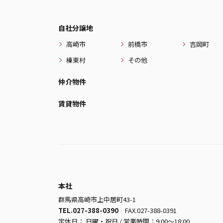
自社分譲地
高崎市
前橋市
吉岡町
榛東村
その他
仲介物件
賃貸物件
本社
群馬県高崎市上中居町43-1
TEL.027-388-0390
FAX.027-388-0391
定休日： 日曜・祝日 / 営業時間：9:00～18:00