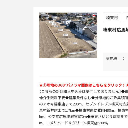
榛東村
榛東村広馬
所在地
★➁号地の360°パノラマ画像はこちらをクリック！
【こちらの新規購入申込みは受付しておりません】◆
仲介手数料不要◆建築条件なし◆分譲地内ごみ集積
のアオキ榛東店まで280m、セブンイレブン榛東村広
東村新井店まで1.7km◆榛東村南幼稚園490m、榛東村
km、公文式広馬場教室670m◆榛東さいとう病院まで3
m、コメリハード＆グリーン榛東店590m。