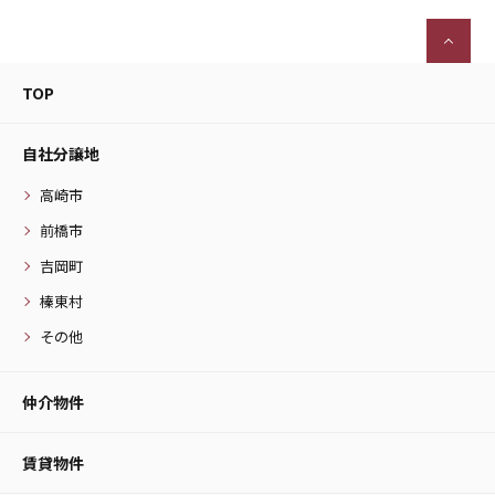
TOP
自社分譲地
高崎市
前橋市
吉岡町
榛東村
その他
仲介物件
賃貸物件