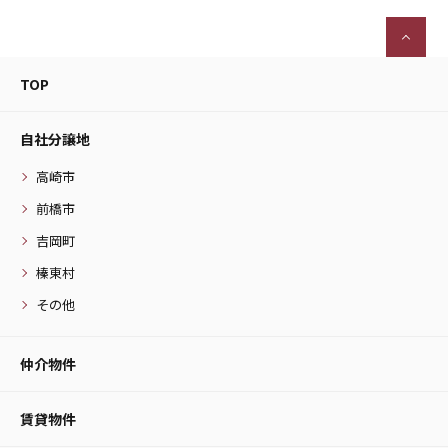
TOP
自社分譲地
高崎市
前橋市
吉岡町
榛東村
その他
仲介物件
賃貸物件