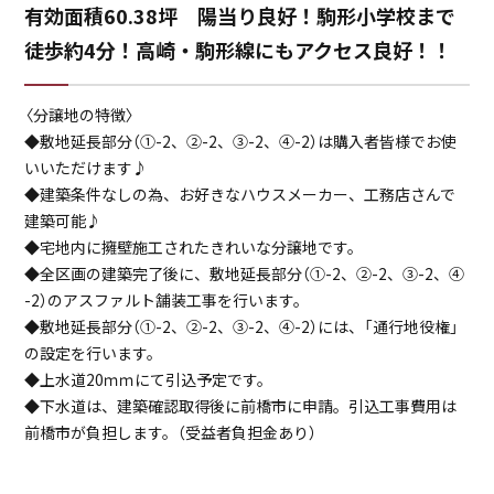
有効面積60.38坪 陽当り良好！駒形小学校まで
物件概要書
徒歩約4分！高崎・駒形線にもアクセス良好！！
案内図
〈分譲地の特徴〉
◆敷地延長部分（①-2、②-2、③-2、④-2）は購入者皆様でお使
いいただけます♪
土地利用計画図
◆建築条件なしの為、お好きなハウスメーカー、工務店さんで
建築可能♪
◆宅地内に擁壁施工されたきれいな分譲地です。
地積測量図
◆全区画の建築完了後に、敷地延長部分（①-2、②-2、③-2、④
-2）のアスファルト舗装工事を行います。
◆敷地延長部分（①-2、②-2、③-2、④-2）には、「通行地役権」
公図
の設定を行います。
◆上水道20ｍｍにて引込予定です。
◆下水道は、建築確認取得後に前橋市に申請。引込工事費用は
買付証明書兼お客様アンケート
前橋市が負担します。（受益者負担金あり）
（物件予約時必要書類）