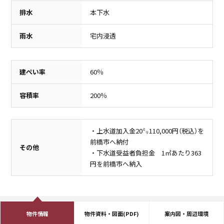
その他
排水
本下水
1,200m（徒歩15分）
餃子の王将
450m（徒歩6分）
雨水
宅内浸透
建ぺい率
60％
容積率
200％
・上水道加入金20㍉110,000円（税込）を
前橋市へ納付
その他
・下水道受益者負担金 1㎡あたり363
円を前橋市へ納入
物件情報
物件資料・図面(PDF)
案内図・周辺環境