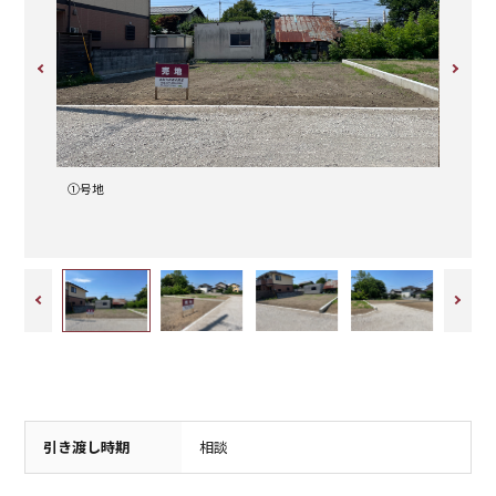
保育園
小学校
駒形保育園
駒形小学校
900m（徒歩12分）
300m（徒歩4分）
①号地
①号地
保育園
スーパー
駒形幼稚園
とりせん
850m（徒歩11分）
800m（徒歩10分）
引き渡し時期
相談