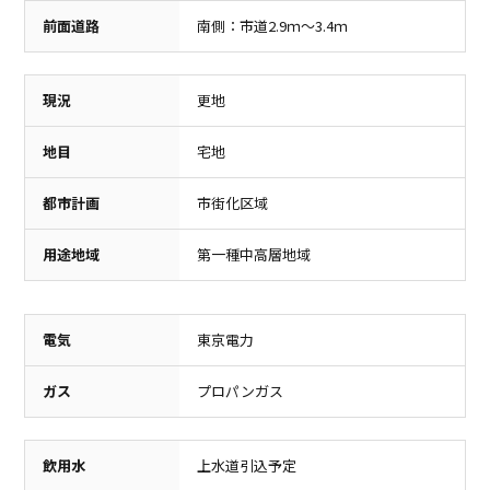
前面道路
南側：市道2.9ｍ～3.4ｍ
現況
更地
地目
宅地
駅
スーパー
都市計画
市街化区域
駒形駅
フレッセイ
1,300m（徒歩17分）
900m（徒歩12分）
用途地域
第一種中高層地域
電気
東京電力
ガス
プロパンガス
保育園
飲用水
上水道引込予定
ガーデン前橋