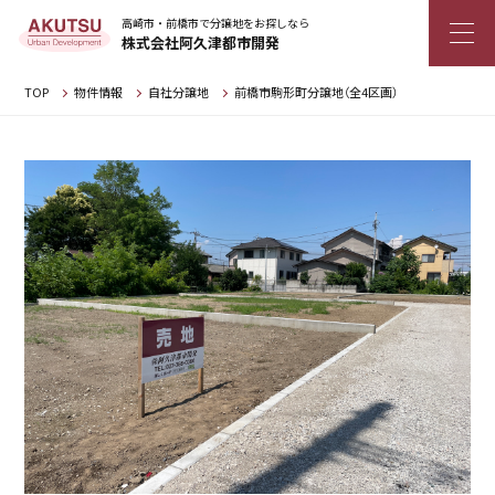
高崎市・前橋市で分譲地をお探しなら
株式会社阿久津都市開発
TOP
物件情報
自社分譲地
前橋市駒形町分譲地（全4区画）