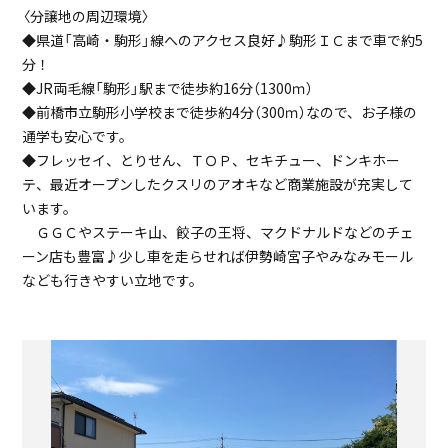
〈分譲地の周辺環境〉
◆県道「高崎・駒形」線へのアクセス良好♪駒形ＩＣまで車で約5
分！
◆JR両毛線「駒形」駅まで徒歩約16分（1300ｍ）
ナビ入力：前橋市駒形町152-1
◆前橋市立駒形小学校まで徒歩約4分（300ｍ）なので、お子様の
通学も安心です。
◆フレッセイ、とりせん、ＴＯＰ、セキチュー、ドンキホー
テ、最近オープンしたクスリのアオキなど商業施設が充実して
います。
ＧＧＣやステーキ山、餃子の王将、マクドナルドなどのチェ
ーン店も豊富♪少し車を走らせれば伊勢崎宮子やみなみモール
なども行きやすい立地です。