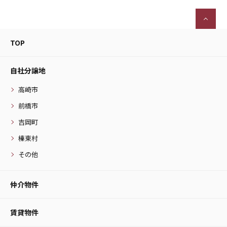
TOP
自社分譲地
高崎市
前橋市
吉岡町
榛東村
その他
仲介物件
賃貸物件