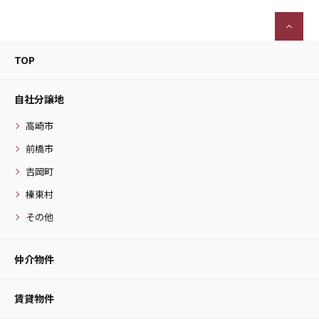
TOP
自社分譲地
高崎市
前橋市
吉岡町
榛東村
その他
仲介物件
賃貸物件