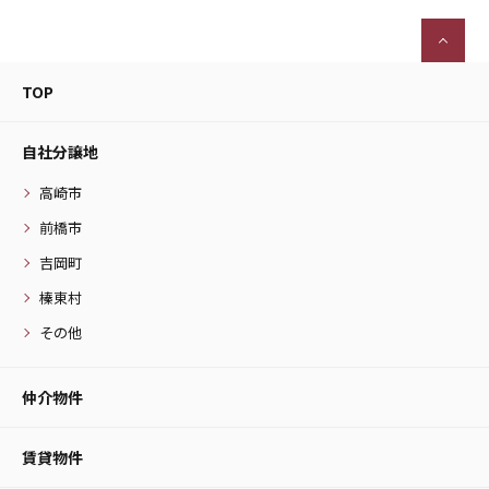
TOP
自社分譲地
高崎市
前橋市
吉岡町
榛東村
その他
仲介物件
賃貸物件