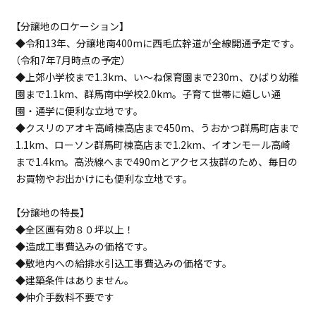
【分譲地のロケーション】
◆令和13年、分譲地南400mに西毛広幹道が全線開通予定です。
（令和7年7月時点の予定）
◆上郊小学校まで1.3km、い～ね保育園まで230ｍ、ひばり幼稚
園まで1.1km、群馬南中学校2.0km。子育て世帯に嬉しい通
園・通学に便利な立地です。
◆クスリのアオキ高崎棟高店まで450m、うおかつ群馬町店まで
1.1km、ローソン群馬町棟高店まで1.2km、イオンモール高崎
まで1.4km。高渋線へまで490mとアクセス抜群のため、毎日の
お買物やお出かけにも便利な立地です。
コンビニ
ドラッグストア
【分譲地の特長】
ローソン群馬町棟高店
クスリのアオキ棟高店
◆全区画有効８０坪以上！
1,200m（徒歩15分）
450m（徒歩6分）
◆造成工事費込みの価格です。
◆敷地内への給排水引込工事費込みの価格です。
◆建築条件はありません。
◆仲介手数料不要です