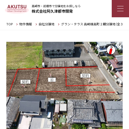
高崎市・前橋市で分譲地をお探しなら
株式会社阿久津都市開発
TOP
物件情報
自社分譲地
グラン・テラス 高崎棟高町２期分譲地（全３区画