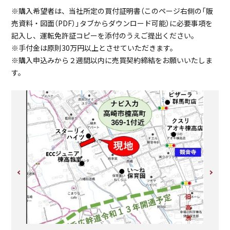
※購入希望者は、当社所定の買付証明書（このページ右側の「販
売資料・図面（PDF）」タブからダウンロード可能）に必要事項を
記入し、運転免許証コピーを添付のうえご提出ください。
※手付金は原則30万円以上とさせていただきます。
スーパー
保育園
※購入申込みから２週間以内に売買契約締結をお願いいたしま
す。
うおかつ群馬町店
い～ね保育園
1,100m（徒歩14分）
230m（徒歩3分）
幼稚園
小学校
区画図
ひばり幼稚園
高崎市立上郊小学校
ャン♬ま