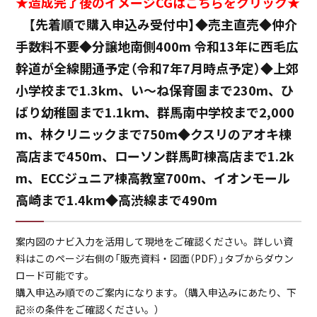
★造成完了後のイメージCGはこちらをクリック★
物件概要書
【先着順で購入申込み受付中】◆売主直売◆仲介
手数料不要◆分譲地南側400m 令和13年に西毛広
案内図
幹道が全線開通予定（令和7年7月時点予定）◆上郊
小学校まで1.3km、い～ね保育園まで230m、ひ
ばり幼稚園まで1.1kｍ、群馬南中学校まで2,000
土地利用計画図
m、林クリニックまで750m◆クスリのアオキ棟
高店まで450m、ローソン群馬町棟高店まで1.2k
求積図
m、ECCジュニア棟高教室700m、イオンモール
高崎まで1.4km◆高渋線まで490m
公図
案内図(
ナビ入力：高崎市棟高町369-1
案内図のナビ入力を活用して現地をご確認ください。詳しい資
料はこのページ右側の「販売資料・図面（PDF）」タブからダウン
買付証明書兼お客様アンケート
ロード可能です。
（物件予約時必要書類）
購入申込み順でのご案内になります。（購入申込みにあたり、下
記※の条件をご確認ください。）