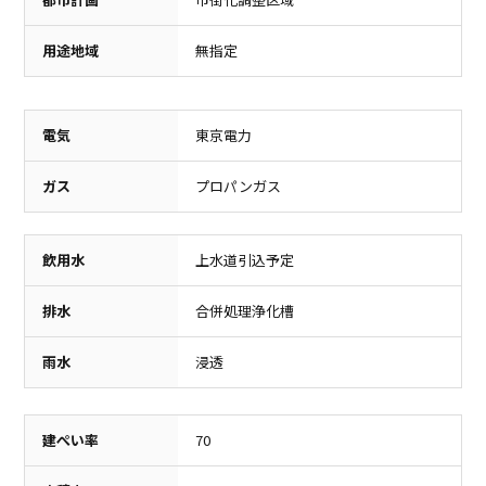
用途地域
無指定
ショッピングセンター
イオンモール高崎
電気
東京電力
2,100m（徒歩27分）
ガス
プロパンガス
飲用水
上水道引込予定
排水
合併処理浄化槽
雨水
浸透
建ぺい率
70