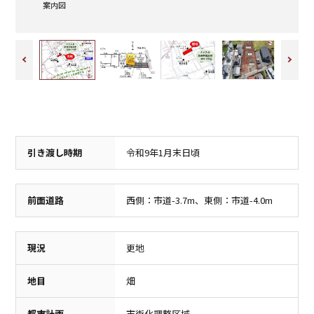
案内図
1,100m（徒歩14分）
1,300m（徒歩17分）
引き渡し時期
令和9年1月末日頃
中学校
病院
高崎市立群馬南中学校
林クリニック
前面道路
西側：市道-3.7m、東側：市道-4.0m
2,000m（徒歩25分）
750m（徒歩10分）
現況
更地
地目
畑
都市計画
市街化調整区域