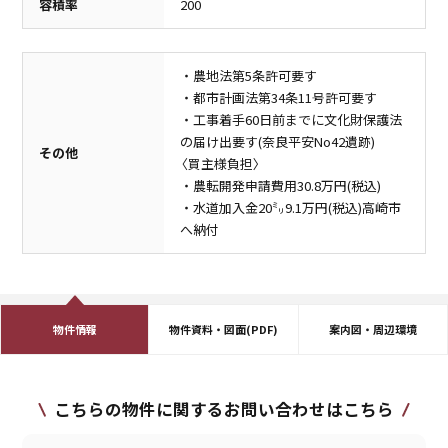
容積率
200
・農地法第5条許可要す
・都市計画法第34条11号許可要す
・工事着手60日前までに文化財保護法
の届け出要す(奈良平安No42遺跡)
その他
〈買主様負担〉
・農転開発申請費用30.8万円(税込)
・水道加入金20㍉9.1万円(税込)高崎市
へ納付
物件情報
物件資料・図面(PDF)
案内図・周辺環境
こちらの物件に関するお問い合わせはこちら