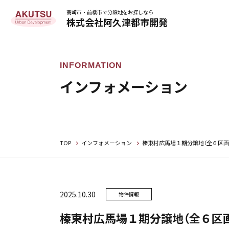
高崎市・前橋市で分譲地をお探しなら
株式会社阿久津都市開発
インフォメーション
TOP
インフォメーション
榛東村広馬場１期分譲地（全６区画
2025.10.30
物件情報
榛東村広馬場１期分譲地（全６区画