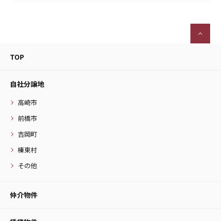
TOP
自社分譲地
高崎市
前橋市
吉岡町
榛東村
その他
仲介物件