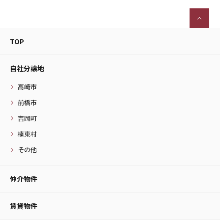
TOP
自社分譲地
高崎市
前橋市
吉岡町
榛東村
その他
仲介物件
賃貸物件