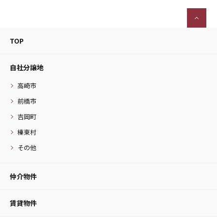
TOP
自社分譲地
高崎市
前橋市
吉岡町
榛東村
その他
仲介物件
賃貸物件