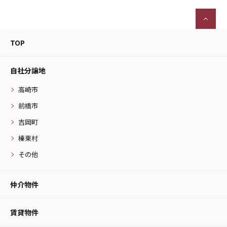
TOP
自社分譲地
高崎市
前橋市
吉岡町
榛東村
その他
仲介物件
賃貸物件