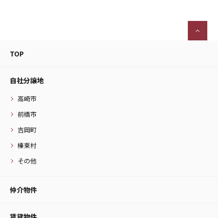
TOP
自社分譲地
高崎市
前橋市
吉岡町
榛東村
その他
仲介物件
賃貸物件