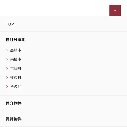
TOP
自社分譲地
高崎市
前橋市
吉岡町
榛東村
その他
仲介物件
賃貸物件