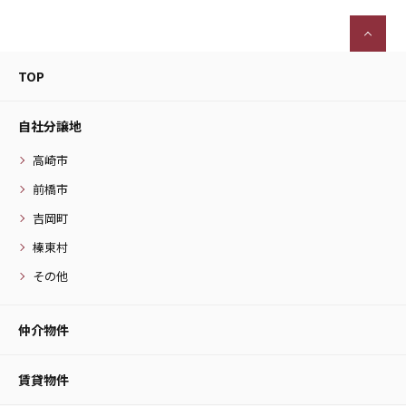
TOP
自社分譲地
高崎市
前橋市
吉岡町
榛東村
その他
仲介物件
賃貸物件