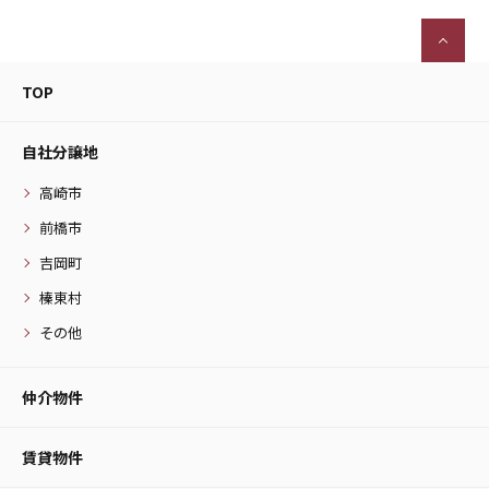
TOP
自社分譲地
高崎市
前橋市
吉岡町
榛東村
その他
仲介物件
賃貸物件