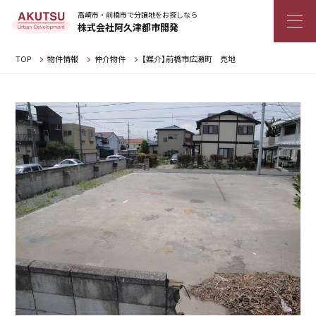
高崎市・前橋市で分譲地をお探しなら
株式会社阿久津都市開発
TOP
物件情報
仲介物件
【媒介】前橋市広瀬町 売地