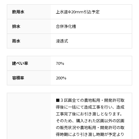
飲用水
上水道Φ20ｍｍ引込予定
排水
合併浄化槽
病院
コンビニ
雨水
浸透式
ぐんま耳鼻咽喉科クリニック
セブンイレブン前橋青梨子町南店
400m（徒歩5分）
680m（徒歩9分）
建ぺい率
70%
容積率
200%
■３区画全ての農地転用・開発許可取
得後に一括にて造成工事を行い、造成
工事完了後にお引き渡しとなります。
そのため、購入された区画以外の区画
の販売状況や農地転用・開発許可の取
得時期により引き渡し時期が予定より