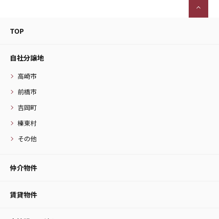
TOP
自社分譲地
高崎市
前橋市
吉岡町
榛東村
その他
仲介物件
賃貸物件