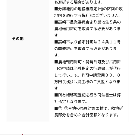
も遅延する場合があります。
■分譲地内の地役権設定（他の区画の敷
地内を通行する権利）はございません。
■高崎市農業委員会より農地法５条の
農地転用許可を取得する必要がありま
す。
その他
■高崎市より都市計画法３４条１１号
の開発許可を取得する必要がありま
す。
■農地転用許可・開発許可及び占用許
可の申請は当社指定の行政書士が代行
して行います。許可申請費用３０．８
万円（税込）は買主様のご負担となりま
す。
■所有権移転登記を行う司法書士は弊
社指定となります。
■②･③号地の売買対象面積は、敷地延
長部分を含めた合計面積となります。