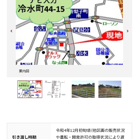
小学校
中学校
国府小学校
群馬中央中学校
1,500m（徒歩19分）
160m（徒歩2分）
案内図
区画図
令和4年12月初旬頃（他区画の販売状況
引き渡し時期
や農転・開発許可の取得状況により遅
ショッピングセンター
スーパー