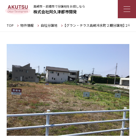
高崎市・前橋市で分譲地をお探しなら
株式会社阿久津都市開発
TOP
物件情報
自社分譲地
【グラン・テラス高崎冷水町２期分譲地】２号地（