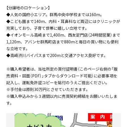
【分譲地のロケーション】
買付証明書兼お客様アンケート
◆人気の国府小エリア。群馬中央中学校までは160m。
（物件予約時必要書類）
◆こども園まで140m、内科・耳鼻科など周辺にはクリニックが
充実しており、子育て世帯に嬉しい立地です。
◆イオンモール高崎まで1,400m、西友足門店（24時間営業）まで
1,120m、アバンセ群馬町店まで880mと毎日の買い物にも便利
な立地です。
◆高崎渋川バイパスまで200mと交通アクセス良好です。
※購入希望者は、当社所定の買付証明書（このページ右側の「販
売資料・図面（PDF）」タブからダウンロード可能）に必要事項を
記入し、運転免許証コピーを貼付のうえご提出ください。
※手付金は原則30万円とさせていただきます。
保育園
保育園
※購入申込みから３週間以内に売買契約締結をお願いいたしま
冷水かがやきこども園
群馬北保育園
す。
140m（徒歩2分）
1,230m（徒歩16分）