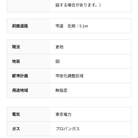
延する場合があります。）
イオンモール高崎
西友足門店
1,400m（徒歩18分）
1,120m（徒歩14分）
前面道路
市道 北側：5.1m
現況
更地
地目
田
都市計画
市街化調整区域
スーパー
病院
用途地域
無指定
アバンセ群馬町店
宇津木医院
880m（徒歩11分）
370m（徒歩5分）
電気
東京電力
ガス
プロパンガス