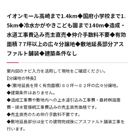
イオンモール高崎まで1.4km◆国府小学校まで1.
物件概要書
5km◆冷水かがやきこども園まで140m◆造成・
水道工事費込み売主直売◆仲介手数料不要◆有効
案内図
面積７7坪以上の広々分譲地◆敷地延長部分アス
ファルト舗装◆建築条件なし
土地利用計画図
案内図のナビ入力を活用して現地をご確認ください。
【分譲地の特長】
◆（敷地延長を除く有効面積）８０坪～８２坪の広々分譲地。
地積測量図
◆建築条件はありません。
◆造成工事費や敷地内への上水道引込み工事費・最終桝設置
費・排水管接続工事費込みの売主直売価格です。
求積図
案内図
◆売主直売のため仲介手数料不要です。
◆敷地延長部分は全ての建物完成後にアスファルト舗装工事を
行います。
公図