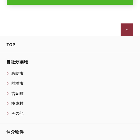
TOP
自社分譲地
高崎市
前橋市
吉岡町
榛東村
その他
仲介物件