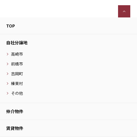
TOP
自社分譲地
高崎市
前橋市
吉岡町
榛東村
その他
仲介物件
賃貸物件