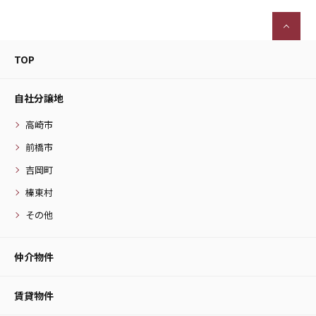
TOP
自社分譲地
高崎市
前橋市
吉岡町
榛東村
その他
仲介物件
賃貸物件