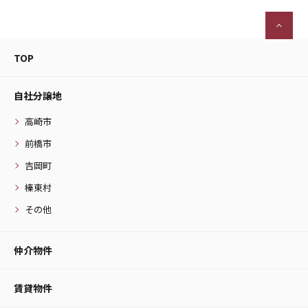
TOP
自社分譲地
高崎市
前橋市
吉岡町
榛東村
その他
仲介物件
賃貸物件