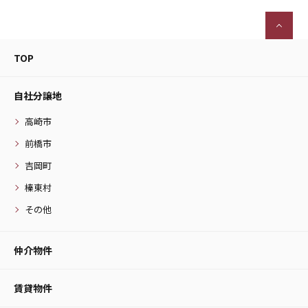
TOP
自社分譲地
高崎市
前橋市
吉岡町
榛東村
その他
仲介物件
賃貸物件