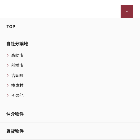
TOP
自社分譲地
高崎市
前橋市
吉岡町
榛東村
その他
仲介物件
賃貸物件