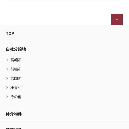
TOP
自社分譲地
高崎市
前橋市
吉岡町
榛東村
その他
仲介物件