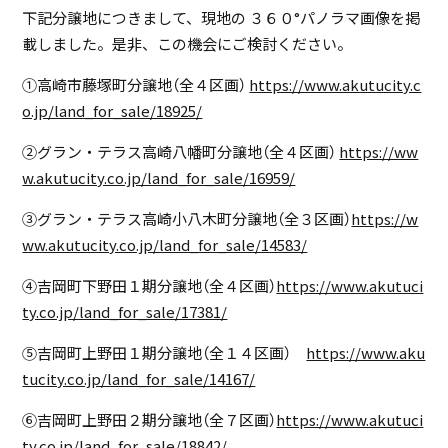
下記分譲地につきまして、現地の ３６０°パノラマ画像を掲
載しました。是非、この機会にご検討ください。
①高崎市藤塚町分譲地（全４区画）
https://www.akutucity.c
o.jp/land_for_sale/18925/
②グラン・テラス高崎八幡町分譲地（全４区画）
https://ww
w.akutucity.co.jp/land_for_sale/16959/
➂グラン・テラス高崎小八木町分譲地（全３区画）
https://w
ww.akutucity.co.jp/land_for_sale/14583/
④吉岡町下野田１期分譲地（全４区画）
https://www.akutuci
ty.co.jp/land_for_sale/17381/
⑤吉岡町上野田１期分譲地（全１４区画）
https://www.aku
tucity.co.jp/land_for_sale/14167/
⑥吉岡町上野田２期分譲地（全７区画）
https://www.akutuci
ty.co.jp/land_for_sale/18842/