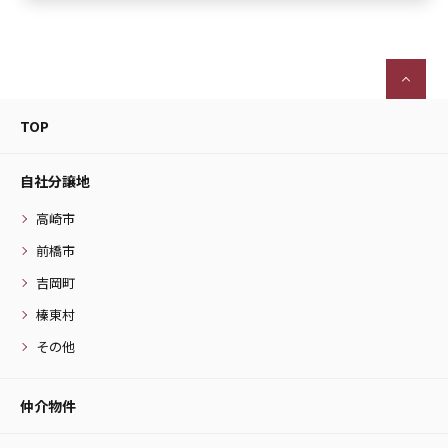
TOP
自社分譲地
高崎市
前橋市
吉岡町
榛東村
その他
仲介物件