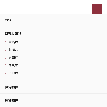
TOP
自社分譲地
高崎市
前橋市
吉岡町
榛東村
その他
仲介物件
賃貸物件