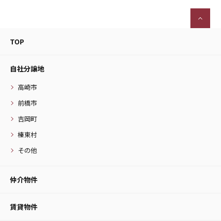
TOP
自社分譲地
高崎市
前橋市
吉岡町
榛東村
その他
仲介物件
賃貸物件