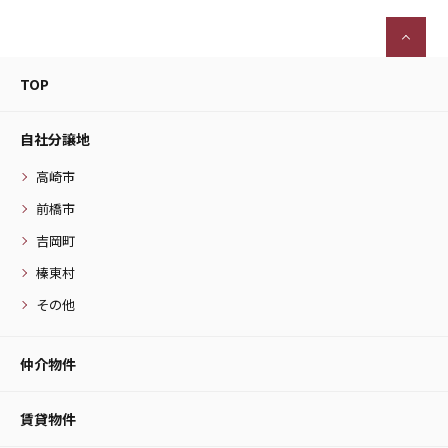
TOP
自社分譲地
高崎市
前橋市
吉岡町
榛東村
その他
仲介物件
賃貸物件