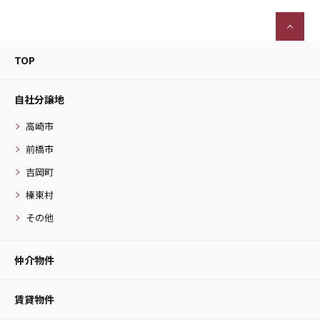
TOP
自社分譲地
高崎市
前橋市
吉岡町
榛東村
その他
仲介物件
賃貸物件