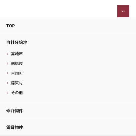
TOP
自社分譲地
高崎市
前橋市
吉岡町
榛東村
その他
仲介物件
賃貸物件