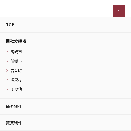
TOP
自社分譲地
高崎市
前橋市
吉岡町
榛東村
その他
仲介物件
賃貸物件