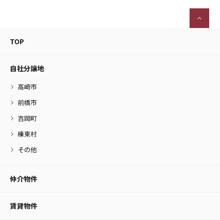
TOP
自社分譲地
高崎市
前橋市
吉岡町
榛東村
その他
仲介物件
賃貸物件