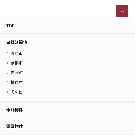
TOP
自社分譲地
高崎市
前橋市
吉岡町
榛東村
その他
仲介物件
賃貸物件