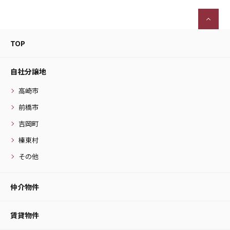
TOP
自社分譲地
高崎市
前橋市
吉岡町
榛東村
その他
仲介物件
賃貸物件