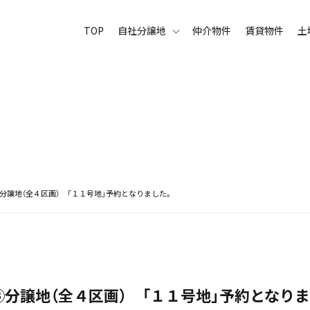
TOP
⾃社分譲地
仲介物件
賃貸物件
土
分譲地（全４区画） 「１１号地」予約となりました。
分譲地（全４区画） 「１１号地」予約となり