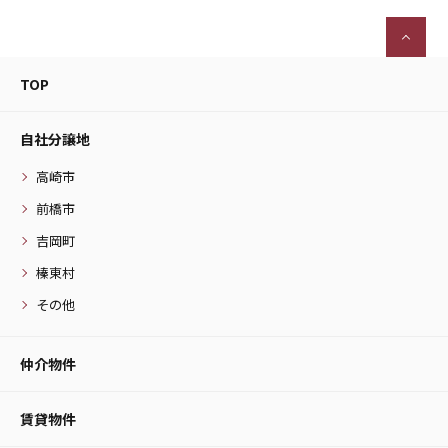
TOP
自社分譲地
高崎市
前橋市
吉岡町
榛東村
その他
仲介物件
賃貸物件