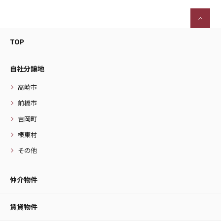
TOP
自社分譲地
高崎市
前橋市
吉岡町
榛東村
その他
仲介物件
賃貸物件