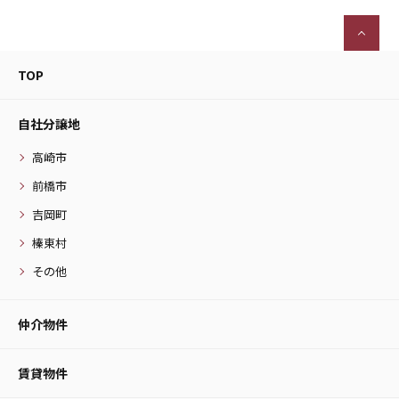
TOP
自社分譲地
高崎市
前橋市
吉岡町
榛東村
その他
仲介物件
賃貸物件