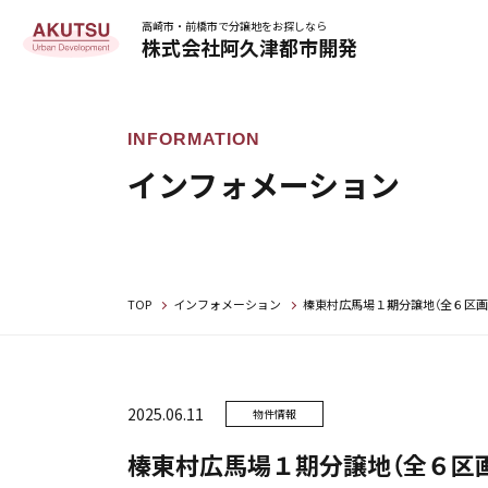
高崎市・前橋市で分譲地をお探しなら
株式会社阿久津都市開発
インフォメーション
TOP
インフォメーション
榛東村広馬場１期分譲地（全６区画
2025.06.11
物件情報
榛東村広馬場１期分譲地（全６区画