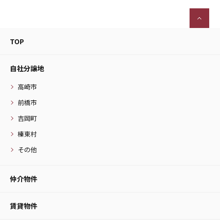
TOP
自社分譲地
高崎市
前橋市
吉岡町
榛東村
その他
仲介物件
賃貸物件