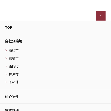
TOP
自社分譲地
高崎市
前橋市
吉岡町
榛東村
その他
仲介物件
賃貸物件