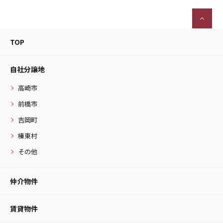
TOP
自社分譲地
高崎市
前橋市
吉岡町
榛東村
その他
仲介物件
賃貸物件