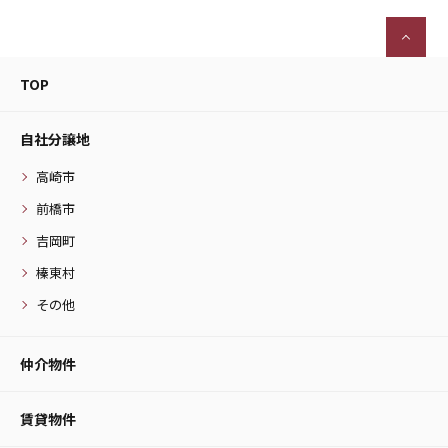
TOP
自社分譲地
高崎市
前橋市
吉岡町
榛東村
その他
仲介物件
賃貸物件