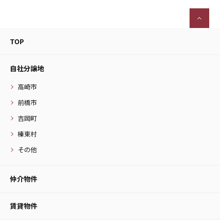
TOP
自社分譲地
高崎市
前橋市
吉岡町
榛東村
その他
仲介物件
賃貸物件