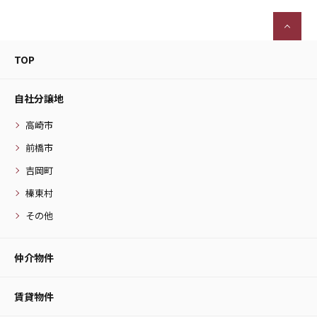
TOP
自社分譲地
高崎市
前橋市
吉岡町
榛東村
その他
仲介物件
賃貸物件