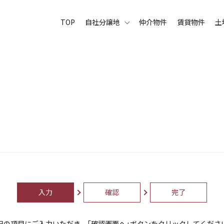
TOP
⾃社分譲地
仲介物件
賃貸物件
土
入力
確認
完了
記の項目にご入力いただき、「確認画面へ」ボタンをクリックしてくださ